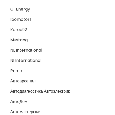
G-Energy
Ibomotors
Korea92
Mustang
NL International
Nl International
Prime
Автоарсенал
Автодиагностика Автоэлектрик
АвтоДом
Автомастерская