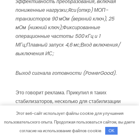
эффективность преобразования, включая
пониженные нагрузки;Rси(откр) МОП-
транзисторов 90 мОм (верхний ключ), 25
мОм (нижний ключ);Фиксированные
операционные частоты 500 кГц и 1
МГц;Плавный запуск 4,6 мс;Вход включения/
выключения ИС;
Выход сигнала готовности (PowerGood).
Это говорит реклама. Прикупил я таких
стабилизаторов, несколько для стабилизации
напряжения а сколько для стабилизации тока.
Этот веб-сайт использует файлы cookie для улучшения
пользовательского опыта. Продолжая пользоваться сайтом, вы даете
Тестовые испытания на макетке показали
согласие на использование файлов cookie.
OK
очень хорошие результаты: при четырех