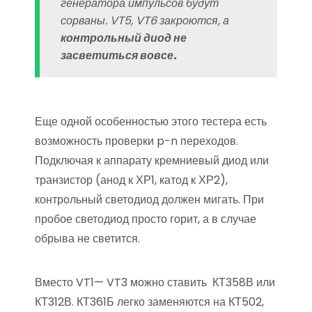
генератора импульсов будут
сорваны. VT5, VT6 закроются, а
контрольный диод не
засветиться вовсе.
Еще одной особенностью этого тестера есть
возможность проверки p-n переходов.
Подключая к аппарату кремниевый диод или
транзистор (анод к ХР1, катод к ХР2),
контрольный светодиод должен мигать. При
пробое светодиод просто горит, а в случае
обрыва не светится.
Вместо VT1— VT3 можно ставить КТ358В или
КТ312В. КТ361Б легко заменяются на КТ502,