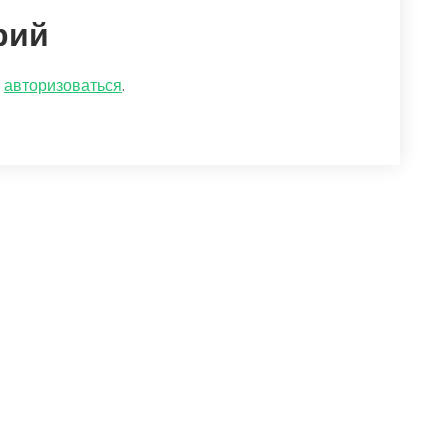
рий
о
авторизоваться
.