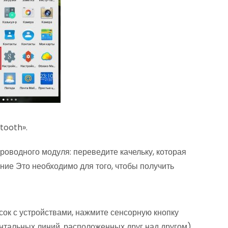
tooth».
оводного модуля: переведите качельку, которая
яние Это необходимо для того, чтобы получить
исок с устройствами, нажмите сенсорную кнопку
нтальных линий, расположенных друг над другом).