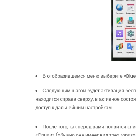
В отобразившемся меню выберите «Blue
Следующим шагом будет активация беспр
находится справа сверху, в активное состо
доступ к дальнейшим настройкам.
После того, как перед вами появится сп
«Опции» (обычно она имеет вид трех горизо