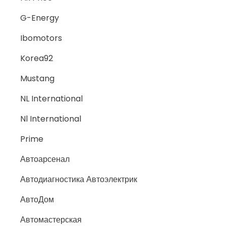
G-Energy
Ibomotors
Korea92
Mustang
NL International
Nl International
Prime
Автоарсенал
Автодиагностика Автоэлектрик
АвтоДом
Автомастерская